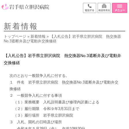
新着情報
トップページ
»
新着情報
» 【入札公告】岩手県立胆沢病院 熱交換器
No.3遮断弁及び電動弁交換修繕
【入札公告】岩手県立胆沢病院 熱交換器No.3遮断弁及び電動弁
交換修繕
次のとおり一般競争入札に付する。
１ 件名 岩手県立胆沢病院 熱交換器No.3遮断弁及び電動弁交
換修繕
２ 一般競争入札に付する事項
（１）業務概要 入札説明書及び修理内訳書による
（２）履行期限 令和９年3月31日まで
（３）履行場所 岩手県立胆沢病院
３ 入札、開札の日時及び場所
令和８年５月29日（金） 午前10時30分